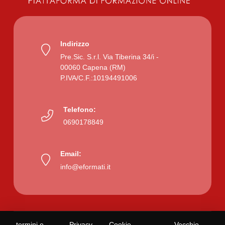
Indirizzo
Pre.Sic. S.r.l. Via Tiberina 34/i -
00060 Capena (RM)
P.IVA/C.F.:10194491006
Telefono:
0690178849
Email:
info@eformati.it
termini e
Privacy
Cookie
Vecchio