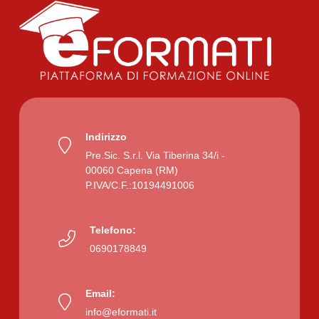
Indirizzo
Pre.Sic. S.r.l. Via Tiberina 34/i -
00060 Capena (RM)
P.IVA/C.F.:10194491006
Telefono:
0690178849
Email:
info@eformati.it